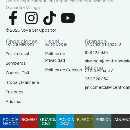
Centro especializado en preparación de oposiciones en
Granada y Málaga.
F
I
T
Y
a
n
i
o
© 2026 Voy a Ser Opositor
c
s
k
u
Oposiciones
Legal
Granada
Policía Nacional
Aviso Legal
C/ Sancho Panza, 8
958 123 936
Policía Local
Política de
e
t
t
t
Privacidad
alumnos@centroandal
Bomberos
Málaga
b
a
o
u
Política de Cookies
C/ Alozaina, 37
Guardia Civil
952 328 834
Tropa y Marinería
o
g
k
b
jm.comercial@centroa
Prisiones
o
r
e
Aduanas
k
a
POLICÍA
BOMBEROS
GUARDIA
POLICÍA
EJÉRCITO
PRISIONES
ADUAN
NACIONAL
CIVIL
LOCAL