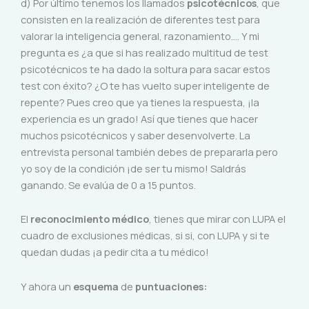
d) Por último tenemos los llamados
psicotécnicos
, que
consisten en la realización de diferentes test para
valorar la inteligencia general, razonamiento…. Y mi
pregunta es ¿a que si has realizado multitud de test
psicotécnicos te ha dado la soltura para sacar estos
test con éxito? ¿O te has vuelto super inteligente de
repente? Pues creo que ya tienes la respuesta, ¡la
experiencia es un grado! Así que tienes que hacer
muchos psicotécnicos y saber desenvolverte. La
entrevista personal también debes de prepararla pero
yo soy de la condición ¡de ser tu mismo! Saldrás
ganando. Se evalúa de 0 a 15 puntos.
El
reconocimiento médico
, tienes que mirar con LUPA el
cuadro de exclusiones médicas, si si, con LUPA y si te
quedan dudas ¡a pedir cita a tu médico!
Y ahora un
esquema
de
puntuaciones: