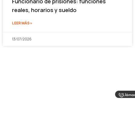
Funcionario de prisiones: funciones
reales, horarios y sueldo
LEER MÁS »
13/07/2026
Lláma