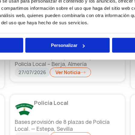
b se usan para personalizar el contenido y los anuncios, ofrecer
Policía Local – La Mojonera, Almería
s, compartimos información sobre el uso que haga del sitio web 
28/07/2026
Ver Noticia
 análisis web, quienes pueden combinarla con otra información q
r del uso que haya hecho de sus servicios.
Policía Local
Personalizar
Convocatoria para proveer 4 plazas de
Policía Local – Berja, Almería
27/07/2026
Ver Noticia
Policía Local
Bases provisión de 8 plazas de Policía
Local. — Estepa, Sevilla