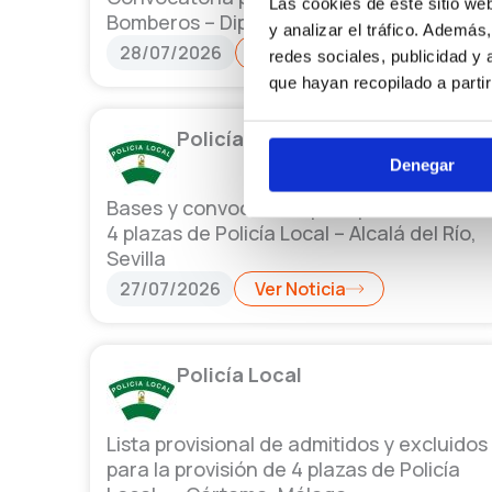
Las cookies de este sitio we
Bomberos – Diputación de Burgos
y analizar el tráfico. Ademá
28/07/2026
Ver Noticia
redes sociales, publicidad y
que hayan recopilado a parti
Policía Local
Denegar
Bases y convocatoria para provisión de
4 plazas de Policía Local – Alcalá del Río,
Sevilla
27/07/2026
Ver Noticia
Policía Local
Lista provisional de admitidos y excluidos
para la provisión de 4 plazas de Policía