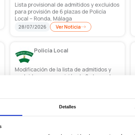
Lista provisional de admitidos y excluidos
para provisión de 6 plazas de Policía
Local – Ronda, Málaga
28/07/2026
Ver Noticia
Policía Local
Modificación de la lista de admitidos y
excluidos para provisión de 8 plazas de
Policía Local – Alcalá de Guadaíra, Sevilla
28/07/2026
Ver Noticia
Detalles
Policía Local
s
Convocatoria para proveer 3 plazas de