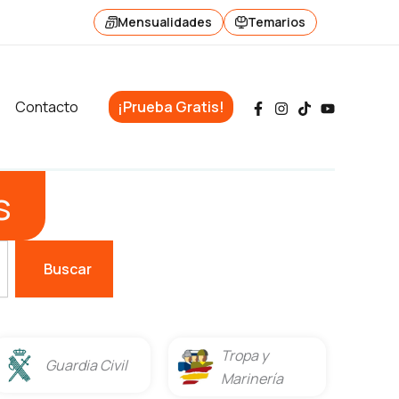
Mensualidades
Temarios
Contacto
¡Prueba Gratis!
s
Buscar
Tropa y
Guardia Civil
Marinería