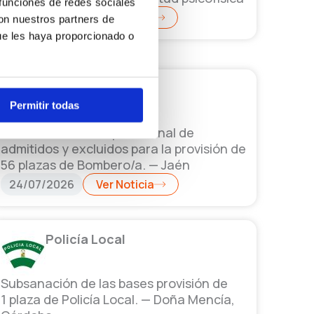
 funciones de redes sociales
27/07/2026
Ver Noticia
con nuestros partners de
ue les haya proporcionado o
Bomberos
Permitir todas
Rectificación Lista provisional de
admitidos y excluidos para la provisión de
56 plazas de Bombero/a. — Jaén
24/07/2026
Ver Noticia
Policía Local
Subsanación de las bases provisión de
1 plaza de Policía Local. — Doña Mencía,