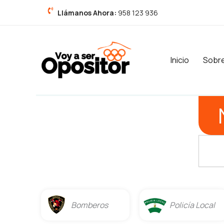
Ir
Llámanos Ahora:
958 123 936
al
contenido
Inicio
Sobr
Buscar
Bomberos
Policía Local