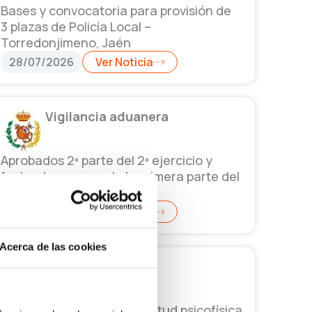
Bases y convocatoria para provisión de
3 plazas de Policía Local –
Torredonjimeno, Jaén
28/07/2026
Ver Noticia
Vigilancia aduanera
Aprobados 2ª parte del 2ª ejercicio y
fecha de examen de la primera parte del
tercer ejercicio
28/07/2026
Ver Noticia
Acerca de las cookies
Guardia Civil
Convocatoria pruebas aptitud psicofísica