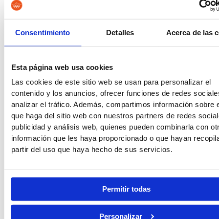
Tropa y marinería
Consentimiento
Detalles
Acerca de las 
Nota Informativa 2º Ciclo – Convocatoria
Tropa y Marinería 2025
26/06/2025
Ver Noticia
Esta página web usa cookies
Las cookies de este sitio web se usan para personalizar el
contenido y los anuncios, ofrecer funciones de redes sociale
analizar el tráfico. Además, compartimos información sobre 
que haga del sitio web con nuestros partners de redes social
Tropa y marinería
publicidad y análisis web, quienes pueden combinarla con ot
información que les haya proporcionado o que hayan recopil
partir del uso que haya hecho de sus servicios.
SAE informa: nueva convocatoria del
Ministerio de Defensa para el acceso al
proceso de selección para ingreso en los
centros docentes militares de formación
Permitir todas
para incorporarse a las escalas de tropa y
marinería
18/06/2025
Ver Noticia
Personalizar