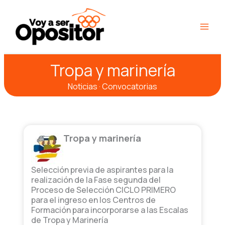
Ir
Main
al
Men
contenido
Tropa y marinería
Noticias · Convocatorias
Tropa y marinería
Selección previa de aspirantes para la
realización de la Fase segunda del
Proceso de Selección CICLO PRIMERO
para el ingreso en los Centros de
Formación para incorporarse a las Escalas
de Tropa y Marinería