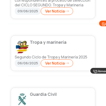
correspondientes al proceso de selección
del CICLO SEGUNDO. Tropa y Marineria
09/06/2025
Ver Noticia
Tropa y marinería
Segundo Ciclo de Tropa y Marinería 2025
06/06/2025
Ver Noticia
Lláma
Guardia Civil