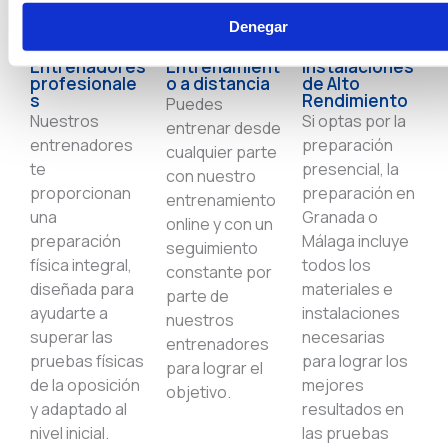
Denegar
Entrena con profesionales
Entrenadores
Entrenamient
Instalaciones
profesionale
o a distancia
de Alto
s
Rendimiento
Puedes
Nuestros
Si optas por la
entrenar desde
entrenadores
preparación
cualquier parte
te
presencial, la
con nuestro
proporcionan
preparación en
entrenamiento
una
Granada o
online y con un
preparación
Málaga incluye
seguimiento
física integral,
todos los
constante por
diseñada para
materiales e
parte de
ayudarte a
instalaciones
nuestros
superar las
necesarias
entrenadores
pruebas físicas
para lograr los
para lograr el
de la oposición
mejores
objetivo.
y adaptado al
resultados en
nivel inicial.
las pruebas