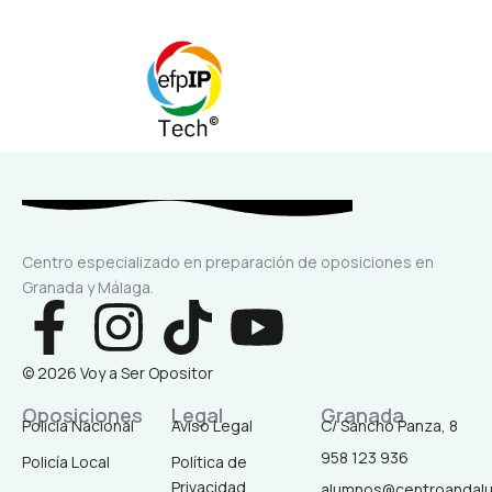
Centro especializado en preparación de oposiciones en
Granada y Málaga.
F
I
T
Y
a
n
i
o
© 2026 Voy a Ser Opositor
c
s
k
u
Oposiciones
Legal
Granada
Policía Nacional
Aviso Legal
C/ Sancho Panza, 8
958 123 936
Policía Local
Política de
e
t
t
t
Privacidad
alumnos@centroandal