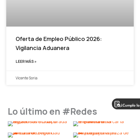
Oferta de Empleo Público 2026:
Vigilancia Aduanera
LEER MÁS »
Vicente Soria
¿Cumplo los
Lo último en #Redes