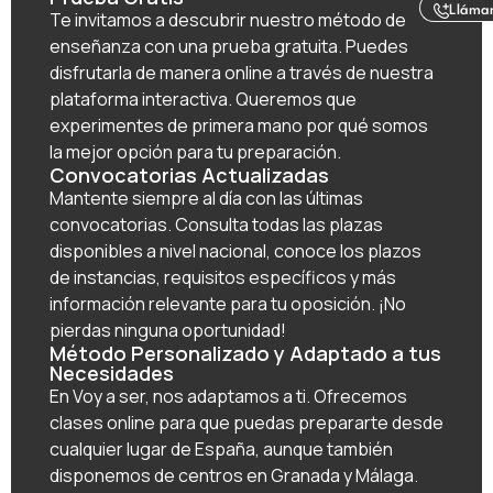
Lláma
Te invitamos a descubrir nuestro método de
enseñanza con una prueba gratuita. Puedes
disfrutarla de manera online a través de nuestra
plataforma interactiva. Queremos que
experimentes de primera mano por qué somos
la mejor opción para tu preparación.
Convocatorias Actualizadas
Mantente siempre al día con las últimas
convocatorias. Consulta todas las plazas
disponibles a nivel nacional, conoce los plazos
de instancias, requisitos específicos y más
información relevante para tu oposición. ¡No
pierdas ninguna oportunidad!
Método Personalizado y Adaptado a tus
Necesidades
En Voy a ser, nos adaptamos a ti. Ofrecemos
clases online para que puedas prepararte desde
cualquier lugar de España, aunque también
disponemos de centros en Granada y Málaga.