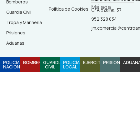
Bomberos
Málaga
b
a
o
u
Política de Cookies
C/ Alozaina, 37
Guardia Civil
952 328 834
Tropa y Marinería
o
g
k
b
jm.comercial@centroa
Prisiones
o
r
e
Aduanas
k
a
POLICÍA
BOMBEROS
GUARDIA
POLICÍA
EJÉRCITO
PRISIONES
ADUAN
NACIONAL
CIVIL
LOCAL
-
m
f