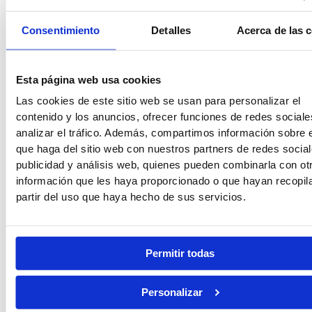
Consentimiento
Detalles
Acerca de las 
Evaluaciones y Pruebas
Miles de
Simulacros
Preparación
exámenes
reales
de todas las
Esta página web usa cookies
pruebas
Tienes acceso
Realización de
Además de la
a miles de test,
simulacros de
Las cookies de este sitio web se usan para personalizar el
preparación
exámenes
examen tanto
contenido y los anuncios, ofrecer funciones de redes sociale
para
analizar el tráfico. Además, compartimos información sobre 
oficiales y
teóricos como
exámenes,
que haga del sitio web con nuestros partners de redes social
supuestos
físicos. Te
también
publicidad y análisis web, quienes pueden combinarla con ot
prácticos.
ponemos en la
prepararás
información que les haya proporcionado o que hayan recopil
situación de
psicotécnicos
partir del uso que haya hecho de sus servicios.
exámenes
y el supuesto
reales de la
práctico.
oposición de
agente de
Permitir todas
Vigilancia
Aduanera.
Personalizar