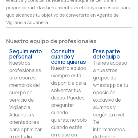
proporcionarte las herramientas y el apoyo necesario para
que alcances tu objetivo de convertirte en Agente de
Vigilancia Aduanera.
Nuestro equipo de profesionales
Seguimiento
Consulta
Eres parte
personal
cuando y
del equipo
como quieras
Nuestros
Tienes acceso
Nuestro equipo
profesionales:
a nuestros
siempre está
profesores
grupos de
disponible para
miembros del
whastapp de tu
solventar tus
cuerpo del
oposición,
dudas. Puedes
servicio de
exclusivo de
preguntar
Vigilancia
alumnos y
cuando
Aduanera y
según tu nivel.
quieras, no solo
orientadores
Te
cuando estés
para optimizar
informaremos
en clase en
tu estudio.
de todo lo