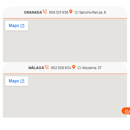
GRANADA
958 123 936
C/ Sancho Panza, 8
MÁLAGA
952 328 834
C/ Alozaina, 37