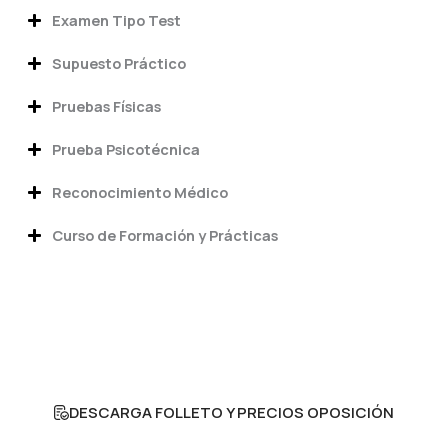
Examen Tipo Test
Supuesto Práctico
Pruebas Físicas
Prueba Psicotécnica
Reconocimiento Médico
Curso de Formación y Prácticas
¡Tu futuro empieza aquí!
Prepárate con nosotros y da el primer paso hacia una
carrera profesional llena de retos y recompensas
DESCARGA FOLLETO Y PRECIOS OPOSICIÓN