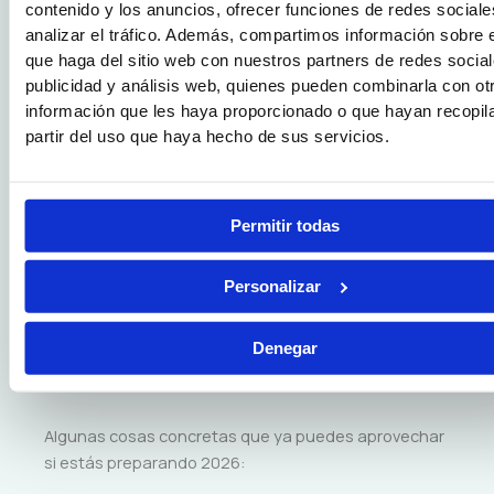
priorices… pero ojo: a veces no está como “tema” y sí
contenido y los anuncios, ofrecer funciones de redes sociale
aparece como epígrafe dentro de un bloque (por
analizar el tráfico. Además, compartimos información sobre 
ejemplo, materiales y seguridad dentro de
que haga del sitio web con nuestros partners de redes social
intervención).
publicidad y análisis web, quienes pueden combinarla con ot
información que les haya proporcionado o que hayan recopil
Cómo te ayudamos en Voy a ser
partir del uso que haya hecho de sus servicios.
Opositor a aterrizar el temario (sin
perder meses)
En
Voy a ser Opositor
trabajamos con una idea muy
Permitir todas
clara:
tu preparación debe adaptarse a tu
convocatoria, no al revés.
Por eso, además de una
Personalizar
formación teórica completa, integramos el
entrenamiento físico y el trabajo específico de
Denegar
pruebas que aparecen en muchos procesos (test,
supuestos, psicotécnicos, etc.).
Algunas cosas concretas que ya puedes aprovechar
si estás preparando 2026: