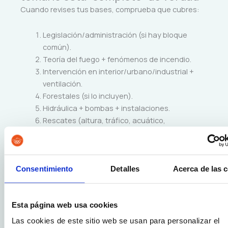
Cuando revises tus bases, comprueba que cubres:
Legislación/administración (si hay bloque
común).
Teoría del fuego + fenómenos de incendio.
Intervención en interior/urbano/industrial +
ventilación.
Forestales (si lo incluyen).
Hidráulica + bombas + instalaciones.
Rescates (altura, tráfico, acuático,
ascensores…).
Sanitarias + psicología de emergencias.
Edificación/CTE/PCI +
patología/apuntalamientos.
Consentimiento
Detalles
Acerca de las 
Riesgos (eléctrico, MMPP, radiológico, gases).
Vehículos, herramientas, EPIs y ERA.
Esta página web usa cookies
Si algún bloque no aparece en tus bases, no lo
Las cookies de este sitio web se usan para personalizar el