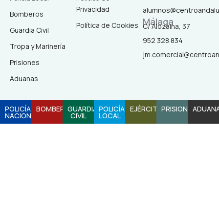
e
t
t
t
Privacidad
alumnos@centroandal
Bomberos
Málaga
b
a
o
u
Política de Cookies
C/ Alozaina, 37
Guardia Civil
952 328 834
Tropa y Marinería
o
g
k
b
jm.comercial@centroa
Prisiones
o
r
e
Aduanas
k
a
POLICÍA
BOMBEROS
GUARDIA
POLICÍA
EJÉRCITO
PRISIONES
ADUAN
NACIONAL
CIVIL
LOCAL
-
m
f