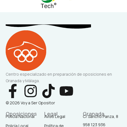
Centro especializado en preparación de oposiciones en
Granada y Málaga.
F
I
T
Y
a
n
i
o
© 2026 Voy a Ser Opositor
c
s
k
u
Oposiciones
Legal
Granada
Policía Nacional
Aviso Legal
C/ Sancho Panza, 8
958 123 936
Policía Local
Política de