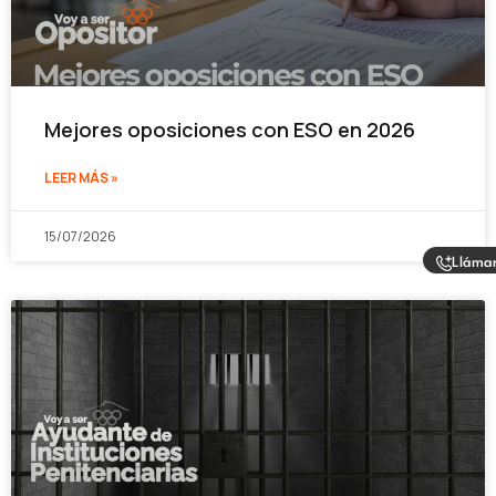
Mejores oposiciones con ESO en 2026
LEER MÁS »
15/07/2026
Lláma