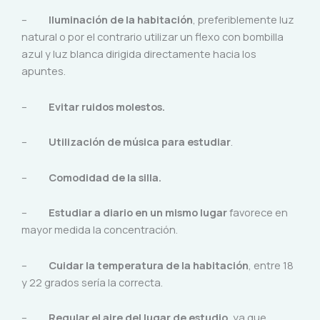
–
Iluminación de la habitación
, preferiblemente luz
natural o por el contrario utilizar un flexo con bombilla
azul y luz blanca dirigida directamente hacia los
apuntes.
–
Evitar ruidos molestos.
–
Utilización de música para estudiar
.
–
Comodidad de la silla.
–
Estudiar a diario en un mismo lugar
favorece en
mayor medida la concentración.
–
Cuidar la temperatura de la habitación
, entre 18
y 22 grados sería la correcta.
–
Regular el aire del lugar de estudio
, ya que