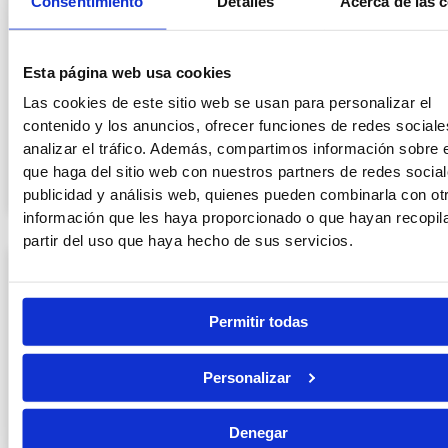
Consentimiento
Detalles
Acerca de las 
Auxilio Judicial, Tramitación o Gestión:
Esta página web usa cookies
cuál elegir
Las cookies de este sitio web se usan para personalizar el
contenido y los anuncios, ofrecer funciones de redes sociale
LEER MÁS »
analizar el tráfico. Además, compartimos información sobre 
que haga del sitio web con nuestros partners de redes social
20/07/2026
publicidad y análisis web, quienes pueden combinarla con ot
información que les haya proporcionado o que hayan recopil
partir del uso que haya hecho de sus servicios.
Permitir todas
Personalizar
Denegar