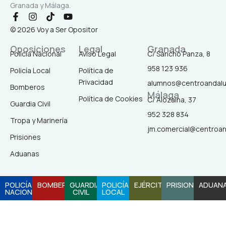
Granada y Málaga.
F
I
T
Y
a
n
i
o
© 2026 Voy a Ser Opositor
c
s
k
u
e
t
t
t
Oposiciones
Legal
Granada
b
a
o
u
Policía Nacional
Aviso Legal
C/ Sancho Panza, 8
o
g
k
b
958 123 936
o
r
e
Policía Local
Política de
k
a
Privacidad
alumnos@centroandal
-
m
Bomberos
Málaga
f
Política de Cookies
C/ Alozaina, 37
Guardia Civil
952 328 834
Tropa y Marinería
jm.comercial@centroa
Prisiones
Aduanas
POLICÍA
BOMBEROS
GUARDIA
POLICÍA
EJÉRCITO
PRISIONES
ADUAN
NACIONAL
CIVIL
LOCAL