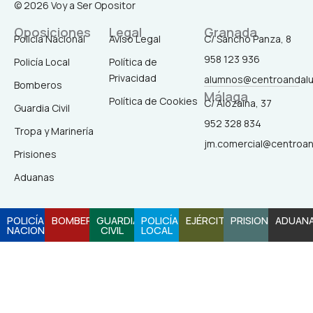
© 2026 Voy a Ser Opositor
c
s
k
u
e
t
t
t
Oposiciones
Legal
Granada
b
a
o
u
Policía Nacional
Aviso Legal
C/ Sancho Panza, 8
o
g
k
b
958 123 936
o
r
e
Policía Local
Política de
k
a
Privacidad
alumnos@centroandal
-
m
Bomberos
Málaga
f
Política de Cookies
C/ Alozaina, 37
Guardia Civil
952 328 834
Tropa y Marinería
jm.comercial@centroa
Prisiones
Aduanas
POLICÍA
BOMBEROS
GUARDIA
POLICÍA
EJÉRCITO
PRISIONES
ADUAN
NACIONAL
CIVIL
LOCAL