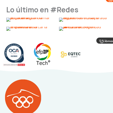
Lo último en #Redes
Lláma