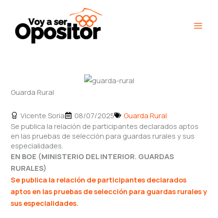
Ir
Main
al
Men
contenido
Guarda Rural
Vicente Soria
08/07/2025
Guarda Rural
Se publica la relación de participantes declarados aptos
en las pruebas de selección para guardas rurales y sus
especialidades.
EN BOE (MINISTERIO DEL INTERIOR. GUARDAS
RURALES)
S
e publica la relación de participantes declarados
aptos en las pruebas de selección para guardas rurales y
sus especialidades.