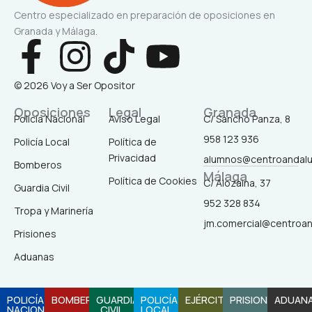
Centro especializado en preparación de oposiciones en
Granada y Málaga.
F
I
T
Y
a
n
i
o
© 2026 Voy a Ser Opositor
c
s
k
u
Oposiciones
Legal
Granada
Policía Nacional
Aviso Legal
C/ Sancho Panza, 8
958 123 936
Policía Local
Política de
e
t
t
t
Privacidad
alumnos@centroandal
Bomberos
Málaga
b
a
o
u
Política de Cookies
C/ Alozaina, 37
Guardia Civil
952 328 834
Tropa y Marinería
o
g
k
b
jm.comercial@centroa
Prisiones
o
r
e
Aduanas
k
a
POLICÍA
BOMBEROS
GUARDIA
POLICÍA
EJÉRCITO
PRISIONES
ADUAN
NACIONAL
CIVIL
LOCAL