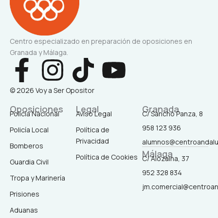
Centro especializado en preparación de oposiciones en
Granada y Málaga.
F
I
T
Y
a
n
i
o
© 2026 Voy a Ser Opositor
c
s
k
u
Oposiciones
Legal
Granada
Policía Nacional
Aviso Legal
C/ Sancho Panza, 8
958 123 936
Policía Local
Política de
e
t
t
t
Privacidad
alumnos@centroandal
Bomberos
Málaga
b
a
o
u
Política de Cookies
C/ Alozaina, 37
Guardia Civil
952 328 834
Tropa y Marinería
o
g
k
b
jm.comercial@centroa
Prisiones
o
r
e
Aduanas