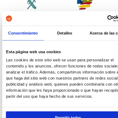
Guardia Civil
Tropa y Marinería
Consentimiento
Detalles
Acerca de las 
Vigilancia Aduanera
Instituciones
Esta página web usa cookies
Penitenciarias
Las cookies de este sitio web se usan para personalizar el
contenido y los anuncios, ofrecer funciones de redes sociale
analizar el tráfico. Además, compartimos información sobre 
que haga del sitio web con nuestros partners de redes social
publicidad y análisis web, quienes pueden combinarla con ot
Oposiciones de Justicia
Auxilio Judicial
información que les haya proporcionado o que hayan recopil
partir del uso que haya hecho de sus servicios.
Permitir todas