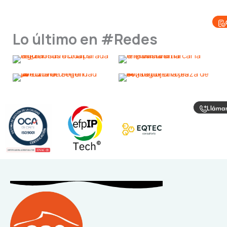
Lo último en #Redes
Lláma