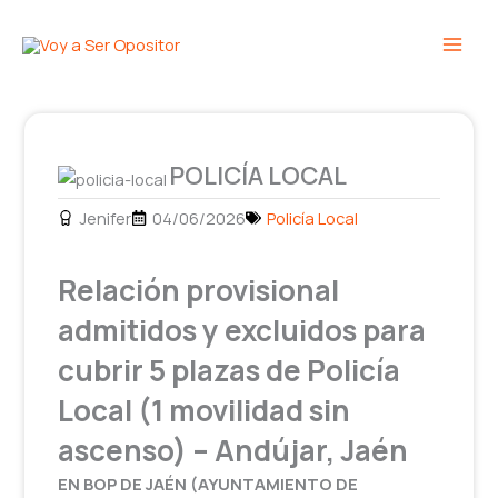
Ir
Main
al
Men
contenido
POLICÍA LOCAL
Jenifer
04/06/2026
Policía Local
Relación provisional
admitidos y excluidos para
cubrir 5 plazas de Policía
Local (1 movilidad sin
ascenso) – Andújar, Jaén
EN BOP DE JAÉN (AYUNTAMIENTO DE