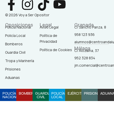
F
I
T
Y
a
n
i
o
© 2026 Voy a Ser Opositor
c
s
k
u
Oposiciones
Legal
Granada
Policía Nacional
Aviso Legal
C/ Sancho Panza, 8
958 123 936
Policía Local
Política de
e
t
t
t
Privacidad
alumnos@centroandal
Bomberos
Málaga
b
a
o
u
Política de Cookies
C/ Alozaina, 37
Guardia Civil
952 328 834
Tropa y Marinería
o
g
k
b
jm.comercial@centroa
Prisiones
o
r
e
Aduanas
k
a
POLICÍA
BOMBEROS
GUARDIA
POLICÍA
EJÉRCITO
PRISIONES
ADUAN
NACIONAL
CIVIL
LOCAL
-
m