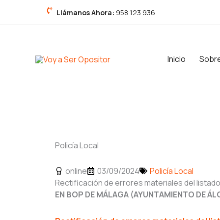
Ir
Llámanos Ahora:
958 123 936
al
contenido
Inicio
Sobr
Policía Local
online
03/09/2024
Policía Local
Rectificación de errores materiales del listado
EN BOP DE MÁLAGA (AYUNTAMIENTO DE ÁL