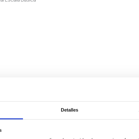
al Escala Ejecutiva
Detalles
s