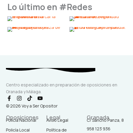
Lo último en #Redes
Centro especializado en preparación de oposiciones en
Granada y Málaga.
F
I
T
Y
a
n
i
o
© 2026 Voy a Ser Opositor
c
s
k
u
e
t
t
t
Oposiciones
Legal
Granada
b
a
o
u
Policía Nacional
Aviso Legal
C/ Sancho Panza, 8
o
g
k
b
958 123 936
o
r
e
Policía Local
Política de