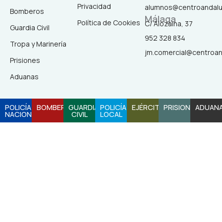
k
a
Privacidad
alumnos@centroandal
-
m
Bomberos
Málaga
f
Política de Cookies
C/ Alozaina, 37
Guardia Civil
952 328 834
Tropa y Marinería
jm.comercial@centroa
Prisiones
Aduanas
POLICÍA
BOMBEROS
GUARDIA
POLICÍA
EJÉRCITO
PRISIONES
ADUAN
NACIONAL
CIVIL
LOCAL