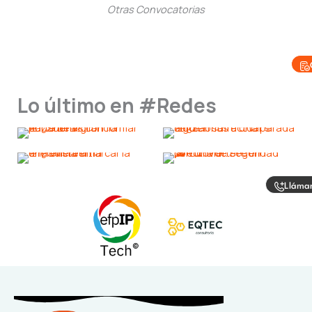
Otras Convocatorias
Lo último en #Redes
Lláma