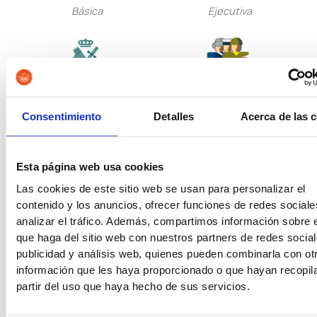
Básica
Ejecutiva
Guardia Civil
Tropa y Marinería
Consentimiento
Detalles
Acerca de las 
Esta página web usa cookies
Vigilancia Aduanera
Instituciones
Las cookies de este sitio web se usan para personalizar el
Penitenciarias
contenido y los anuncios, ofrecer funciones de redes sociale
analizar el tráfico. Además, compartimos información sobre 
que haga del sitio web con nuestros partners de redes social
publicidad y análisis web, quienes pueden combinarla con ot
información que les haya proporcionado o que hayan recopil
partir del uso que haya hecho de sus servicios.
Oposiciones de Justicia
Auxilio Judicial