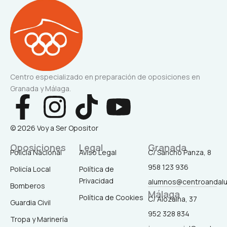
Centro especializado en preparación de oposiciones en
Granada y Málaga.
F
I
T
Y
a
n
i
o
© 2026 Voy a Ser Opositor
c
s
k
u
Oposiciones
Legal
Granada
Policía Nacional
Aviso Legal
C/ Sancho Panza, 8
958 123 936
Policía Local
Política de
e
t
t
t
Privacidad
alumnos@centroandal
Bomberos
Málaga
b
a
o
u
Política de Cookies
C/ Alozaina, 37
Guardia Civil
952 328 834
Tropa y Marinería