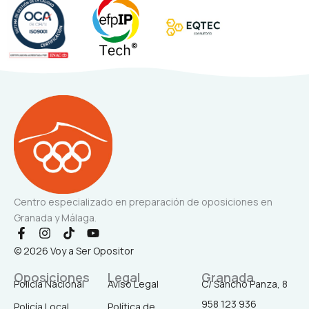
Centro especializado en preparación de oposiciones en
Granada y Málaga.
F
I
T
Y
a
n
i
o
© 2026 Voy a Ser Opositor
c
s
k
u
e
t
t
t
Oposiciones
Legal
Granada
b
a
o
u
Policía Nacional
Aviso Legal
C/ Sancho Panza, 8
o
g
k
b
958 123 936
o
r
e
Policía Local
Política de