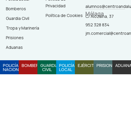
k
a
Privacidad
alumnos@centroandal
-
m
Bomberos
Málaga
f
Política de Cookies
C/ Alozaina, 37
Guardia Civil
952 328 834
Tropa y Marinería
jm.comercial@centroa
Prisiones
Aduanas
POLICÍA
BOMBEROS
GUARDIA
POLICÍA
EJÉRCITO
PRISIONES
ADUAN
NACIONAL
CIVIL
LOCAL