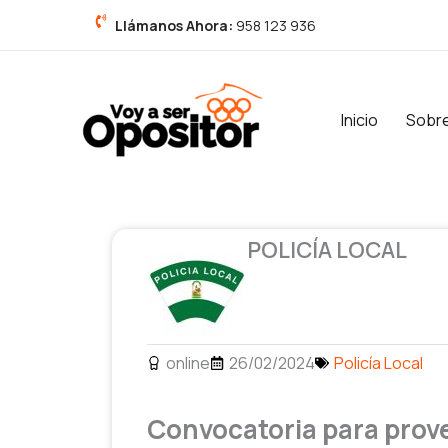
Ir
Llámanos Ahora:
958 123 936
al
contenido
Inicio
Sobr
POLICÍA LOCAL
online
26/02/2024
Policía Local
Convocatoria para provee