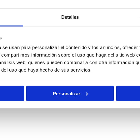
Detalles
Policía
Policía
l
Nacional
Nacional
s
Escala Básica
Escala
b se usan para personalizar el contenido y los anuncios, ofrecer
Ejecutiva
s, compartimos información sobre el uso que haga del sitio web 
 análisis web, quienes pueden combinarla con otra información q
nes
Oposiciones
r del uso que haya hecho de sus servicios.
Auxilio Judicial
rias
de Justicia
Personalizar
Pruebas
al
Becas
Físicas