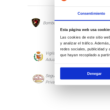
Consentimiento
Bomberos
Policía Loca
Esta página web usa cookie
Las cookies de este sitio we
y analizar el tráfico. Ademá
redes sociales, publicidad y
Vigilancia
Institucio
que hayan recopilado a parti
Aduanera
Penitencia
Denegar
Seguridad
Guarda Rur
Privada