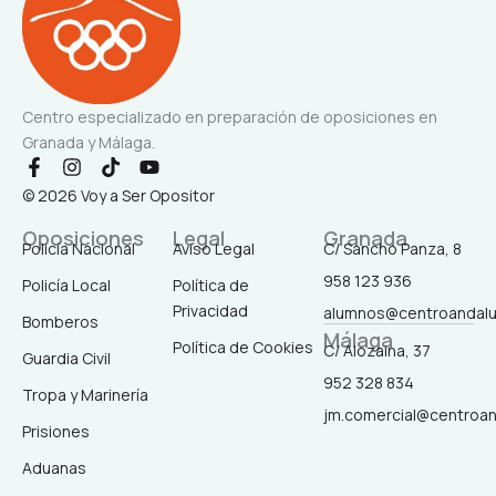
Centro especializado en preparación de oposiciones en
Granada y Málaga.
F
I
T
Y
a
n
i
o
© 2026 Voy a Ser Opositor
c
s
k
u
e
t
t
t
Oposiciones
Legal
Granada
b
a
o
u
Policía Nacional
Aviso Legal
C/ Sancho Panza, 8
o
g
k
b
958 123 936
o
r
e
Policía Local
Política de
k
a
Privacidad
alumnos@centroandal
-
m
Bomberos
Málaga
f
Política de Cookies
C/ Alozaina, 37
Guardia Civil
952 328 834
Tropa y Marinería
jm.comercial@centroa
Prisiones
Aduanas