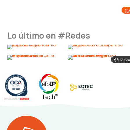
Lo último en #Redes
Lláma