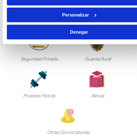
Personalizar
Tramitación Procesal
Gestión Procesal
Denegar
Seguridad Privada
Guarda Rural
Pruebas Físicas
Becas
Otras Convocatorias