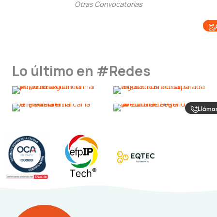
Otras Convocatorias
Lo último en #Redes
Lláma