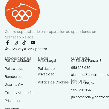
Centro especializado en preparación de oposiciones en
Granada y Málaga.
F
I
T
Y
a
n
i
o
© 2026 Voy a Ser Opositor
c
s
k
u
e
t
t
t
Oposiciones
Legal
Granada
b
a
o
u
Policía Nacional
Aviso Legal
C/ Sancho Panza, 8
o
g
k
b
958 123 936
o
r
e
Policía Local
Política de
k
a
Privacidad
alumnos@centroandal
-
m
Bomberos
Málaga
f
Política de Cookies
C/ Alozaina, 37
Guardia Civil
952 328 834
Tropa y Marinería
jm.comercial@centroa
Prisiones
Aduanas