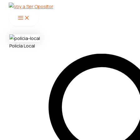
Main
Ir
Menu
al
contenido
Policía Local