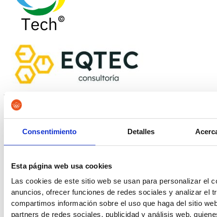
Consentimiento
Detalles
Acerca
Centro especializado en preparación de oposiciones en
Granada y Málaga.
Facebook-f
Esta página web usa cookies
Las cookies de este sitio web se usan para personalizar el c
anuncios, ofrecer funciones de redes sociales y analizar el t
compartimos información sobre el uso que haga del sitio we
partners de redes sociales, publicidad y análisis web, quien