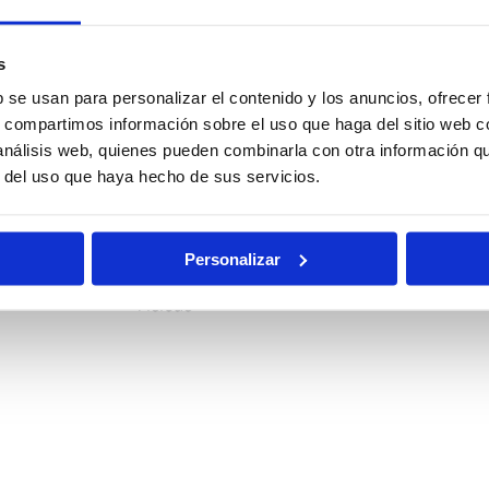
ocal
Policía
Policía
Nacional
Nacional
s
Escala
Escala
b se usan para personalizar el contenido y los anuncios, ofrecer
Básica
Ejecutiva
s, compartimos información sobre el uso que haga del sitio web 
 análisis web, quienes pueden combinarla con otra información q
ciones
Oposiciones
Auxilio
r del uso que haya hecho de sus servicios.
ciarias
de Justicia
Judicial
Personalizar
Pruebas
Becas
Físicas