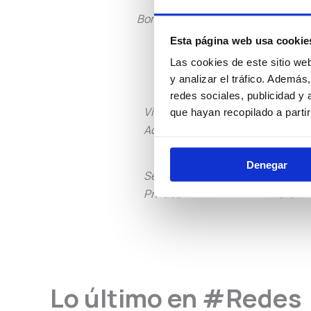
Bomberos
Policía L
Esta página web usa cookie
Las cookies de este sitio we
y analizar el tráfico. Ademá
redes sociales, publicidad y
Vigilancia
Institu
que hayan recopilado a parti
Aduanera
Peniten
Denegar
Seguridad
Guarda
Privada
Rural
Lo último en #Redes