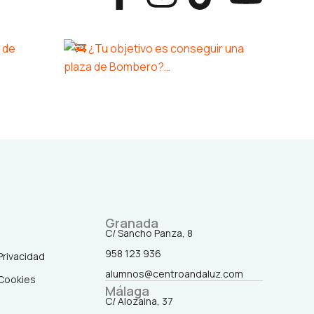
a
n
i
o
c
s
k
u
e
t
t
t
b
a
o
u
o
g
k
b
o
r
e
k
a
Granada
C/ Sancho Panza, 8
958 123 936
-
m
 Privacidad
alumnos@centroandaluz.com
 Cookies
Málaga
f
C/ Alozaina, 37