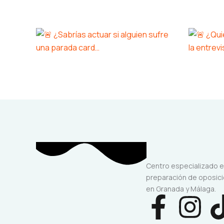
Centro especializado 
preparación de oposic
en Granada y Málaga.
F
Y
I