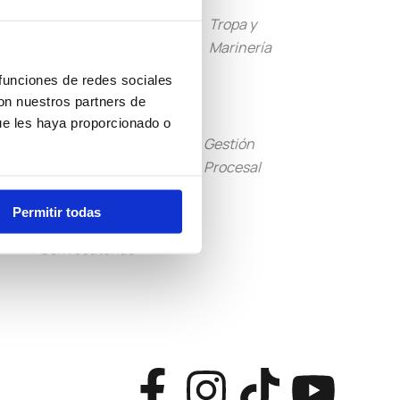
Guardia
Tropa y
Civil
Marinería
 funciones de redes sociales
con nuestros partners de
ue les haya proporcionado o
Tramitación
Gestión
Procesal
Procesal
Permitir todas
Otras
Convocatorias
F
I
T
Y