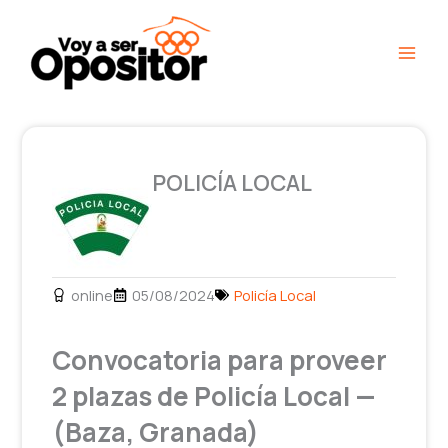
Ir
Main
al
Men
contenido
POLICÍA LOCAL
online
05/08/2024
Policía Local
Convocatoria para proveer
2 plazas de Policía Local —
(Baza, Granada)