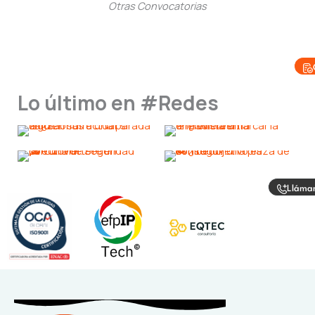
Otras Convocatorias
Lo último en #Redes
Lláma