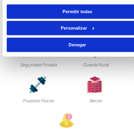
Permitir todas
Tramitación Procesal
Gestión Procesal
Personalizar
Denegar
Seguridad Privada
Guarda Rural
Pruebas Físicas
Becas