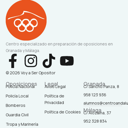
Centro especializado en preparación de oposiciones en
Granada y Málaga.
F
I
T
Y
a
n
i
o
© 2026 Voy a Ser Opositor
c
s
k
u
Oposiciones
Legal
Granada
Policía Nacional
Aviso Legal
C/ Sancho Panza, 8
958 123 936
Policía Local
Política de
e
t
t
t
Privacidad
alumnos@centroandal
Bomberos
Málaga
b
a
o
u
Política de Cookies
C/ Alozaina, 37
Guardia Civil
952 328 834
Tropa y Marinería