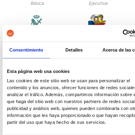
Básica
Ejecutiva
Guardia Civil
Tropa y Marinería
Consentimiento
Detalles
Acerca de las 
Esta página web usa cookies
Vigilancia Aduanera
Instituciones
Las cookies de este sitio web se usan para personalizar el
Penitenciarias
contenido y los anuncios, ofrecer funciones de redes sociale
analizar el tráfico. Además, compartimos información sobre 
que haga del sitio web con nuestros partners de redes social
publicidad y análisis web, quienes pueden combinarla con ot
información que les haya proporcionado o que hayan recopil
Oposiciones de Justicia
Auxilio Judicial
partir del uso que haya hecho de sus servicios.