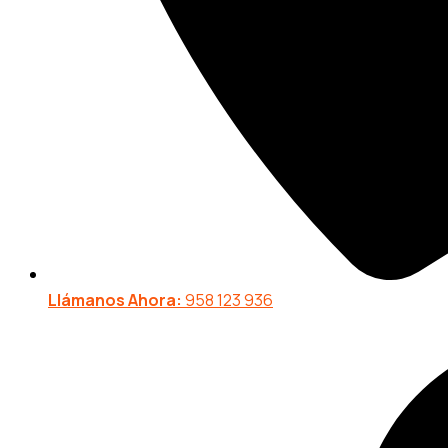
Llámanos Ahora:
958 123 936