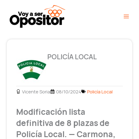
Ir
Main
al
Men
contenido
POLICÍA LOCAL
Vicente Soria
08/10/2024
Policía Local
Modificación lista
definitiva de 8 plazas de
Policía Local. — Carmona,