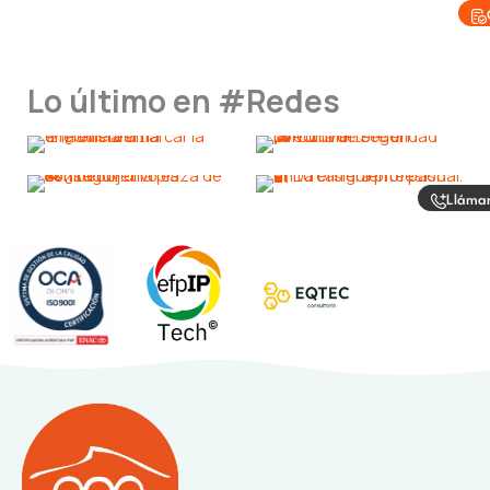
Lo último en #Redes
Lláma