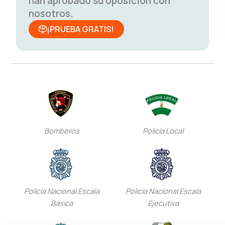
han aprobado su oposición con
nosotros.
¡PRUEBA GRATIS!
Bomberos
Policía Local
Policía Nacional Escala
Policía Nacional Escala
Básica
Ejecutiva