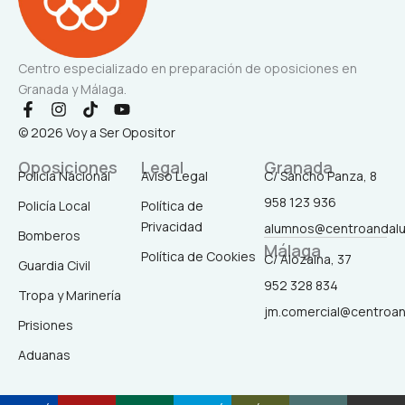
Centro especializado en preparación de oposiciones en
Granada y Málaga.
F
I
T
Y
a
n
i
o
© 2026 Voy a Ser Opositor
c
s
k
u
e
t
t
t
Oposiciones
Legal
Granada
b
a
o
u
Policía Nacional
Aviso Legal
C/ Sancho Panza, 8
o
g
k
b
958 123 936
o
r
e
Policía Local
Política de
k
a
Privacidad
alumnos@centroandal
-
m
Bomberos
Málaga
f
Política de Cookies
C/ Alozaina, 37
Guardia Civil
952 328 834
Tropa y Marinería
jm.comercial@centroa
Prisiones
Aduanas