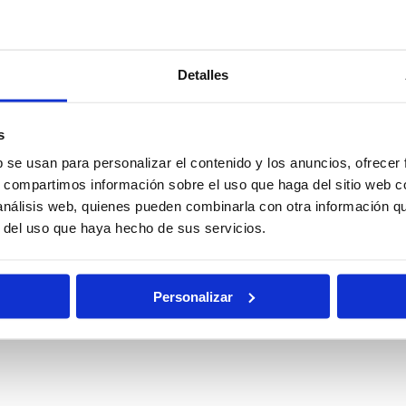
Policía
Policía
l
Detalles
Nacional
Nacional
Escala Básica
Escala
Ejecutiva
s
b se usan para personalizar el contenido y los anuncios, ofrecer
s, compartimos información sobre el uso que haga del sitio web 
nes
Oposiciones
Auxilio Judicial
 análisis web, quienes pueden combinarla con otra información q
rias
de Justicia
r del uso que haya hecho de sus servicios.
Pruebas
al
Becas
Físicas
Personalizar