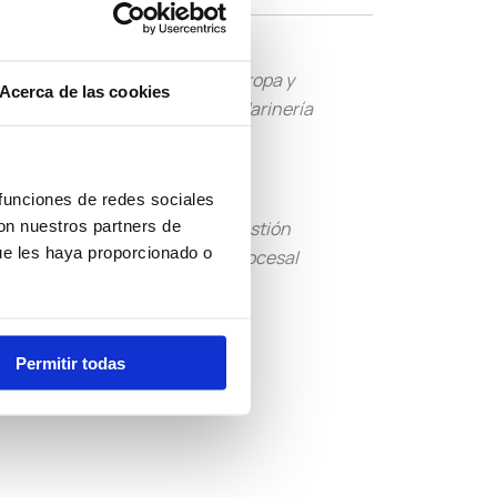
Tropa y
Guardia Civil
Acerca de las cookies
Marinería
 funciones de redes sociales
con nuestros partners de
Tramitación
Gestión
ue les haya proporcionado o
Procesal
Procesal
Otras
Convocatorias
Permitir todas