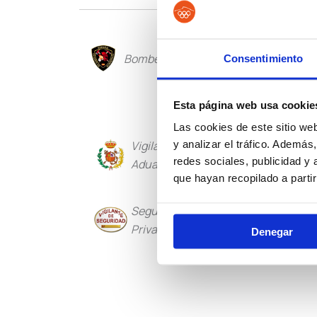
Bomberos
Policía Loca
Consentimiento
Esta página web usa cookie
Las cookies de este sitio we
y analizar el tráfico. Ademá
Vigilancia
Institucio
redes sociales, publicidad y
Aduanera
Penitencia
que hayan recopilado a parti
Seguridad
Guarda Rur
Privada
Denegar