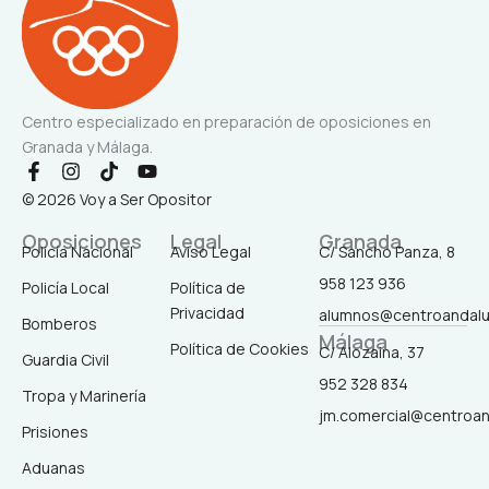
Centro especializado en preparación de oposiciones en
Granada y Málaga.
F
I
T
Y
a
n
i
o
© 2026 Voy a Ser Opositor
c
s
k
u
e
t
t
t
Oposiciones
Legal
Granada
b
a
o
u
Policía Nacional
Aviso Legal
C/ Sancho Panza, 8
o
g
k
b
958 123 936
o
r
e
Policía Local
Política de
k
a
Privacidad
alumnos@centroandal
-
m
Bomberos
Málaga
f
Política de Cookies
C/ Alozaina, 37
Guardia Civil
952 328 834
Tropa y Marinería
jm.comercial@centroa
Prisiones
Aduanas