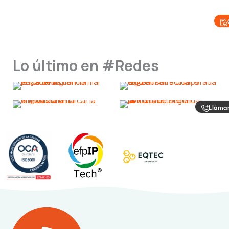
Lo último en #Redes
Lláma