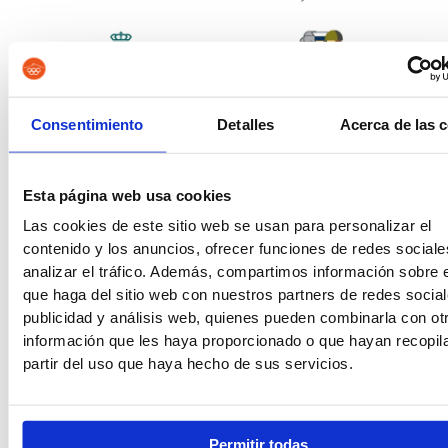
Guardia Civil
Tropa y Marinería
Consentimiento
Detalles
Acerca de las 
Esta página web usa cookies
Las cookies de este sitio web se usan para personalizar el
Vigilancia Aduanera
Instituciones
contenido y los anuncios, ofrecer funciones de redes sociale
Penitenciarias
analizar el tráfico. Además, compartimos información sobre 
que haga del sitio web con nuestros partners de redes social
publicidad y análisis web, quienes pueden combinarla con ot
información que les haya proporcionado o que hayan recopil
partir del uso que haya hecho de sus servicios.
Oposiciones de Justicia
Auxilio Judicial
Permitir todas