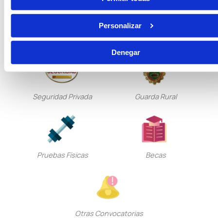
Personalizar
Tramitación Procesal
Gestión Procesal
Denegar
Seguridad Privada
Guarda Rural
Pruebas Físicas
Becas
Otras Convocatorias