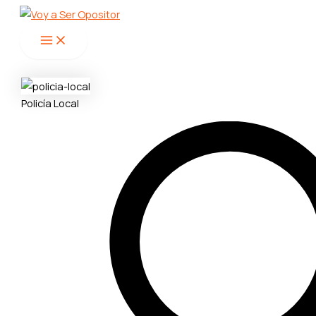
Main
Ir
Menu
al
contenido
Policía Local