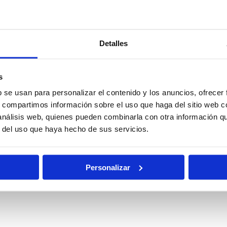
ocal
Policía
Policía
Nacional
Nacional
Escala
Escala
Detalles
Básica
Ejecutiva
s
ciones
Oposiciones
Auxilio
b se usan para personalizar el contenido y los anuncios, ofrecer
ciarias
de Justicia
Judicial
s, compartimos información sobre el uso que haga del sitio web 
 análisis web, quienes pueden combinarla con otra información q
Pruebas
Becas
r del uso que haya hecho de sus servicios.
Físicas
Personalizar