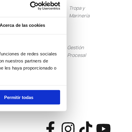
Guardia
Tropa y
Civil
Marinería
Acerca de las cookies
Tramitación
Gestión
 funciones de redes sociales
Procesal
Procesal
con nuestros partners de
ue les haya proporcionado o
Otras
Convocatorias
Permitir todas
F
I
T
Y