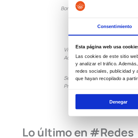
Bomberos
Policía L
Consentimiento
Esta página web usa cookie
Vigilancia
Institu
Las cookies de este sitio we
Aduanera
Peniten
y analizar el tráfico. Ademá
redes sociales, publicidad y
Seguridad
Guarda
que hayan recopilado a parti
Privada
Rural
Denegar
Lo último en #Redes