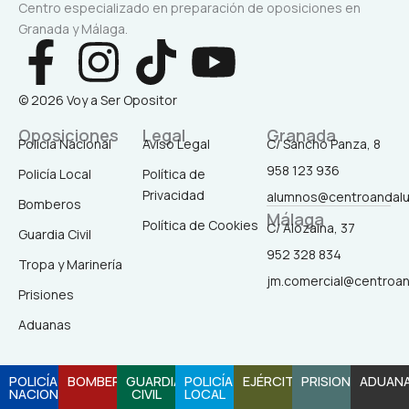
Centro especializado en preparación de oposiciones en
Granada y Málaga.
F
I
T
Y
a
n
i
o
© 2026 Voy a Ser Opositor
c
s
k
u
Oposiciones
Legal
Granada
Policía Nacional
Aviso Legal
C/ Sancho Panza, 8
958 123 936
Policía Local
Política de
e
t
t
t
Privacidad
alumnos@centroandal
Bomberos
Málaga
b
a
o
u
Política de Cookies
C/ Alozaina, 37
Guardia Civil
952 328 834
Tropa y Marinería
o
g
k
b
jm.comercial@centroa
Prisiones
o
r
e
Aduanas
k
a
POLICÍA
BOMBEROS
GUARDIA
POLICÍA
EJÉRCITO
PRISIONES
ADUAN
NACIONAL
CIVIL
LOCAL