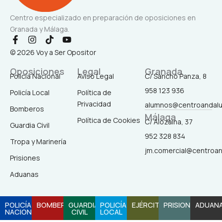
Centro especializado en preparación de oposiciones en
Granada y Málaga.
F
I
T
Y
a
n
i
o
© 2026 Voy a Ser Opositor
c
s
k
u
e
t
t
t
Oposiciones
Legal
Granada
b
a
o
u
Policía Nacional
Aviso Legal
C/ Sancho Panza, 8
o
g
k
b
958 123 936
o
r
e
Policía Local
Política de
k
a
Privacidad
alumnos@centroandal
-
m
Bomberos
Málaga
f
Política de Cookies
C/ Alozaina, 37
Guardia Civil
952 328 834
Tropa y Marinería
jm.comercial@centroa
Prisiones
Aduanas
POLICÍA
BOMBEROS
GUARDIA
POLICÍA
EJÉRCITO
PRISIONES
ADUAN
NACIONAL
CIVIL
LOCAL