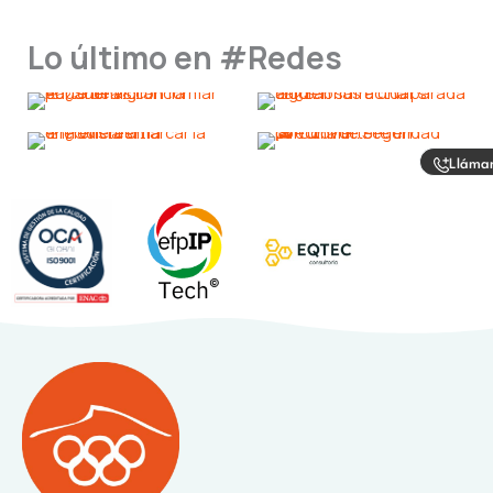
Lo último en #Redes
Lláma