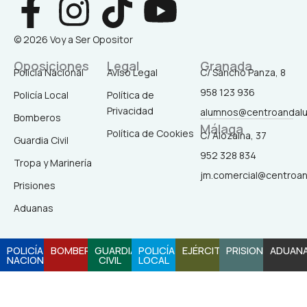
F
I
T
Y
a
n
i
o
© 2026 Voy a Ser Opositor
c
s
k
u
Oposiciones
Legal
Granada
Policía Nacional
Aviso Legal
C/ Sancho Panza, 8
958 123 936
Policía Local
Política de
e
t
t
t
Privacidad
alumnos@centroandal
Bomberos
Málaga
b
a
o
u
Política de Cookies
C/ Alozaina, 37
Guardia Civil
952 328 834
Tropa y Marinería
o
g
k
b
jm.comercial@centroa
Prisiones
o
r
e
Aduanas
k
a
POLICÍA
BOMBEROS
GUARDIA
POLICÍA
EJÉRCITO
PRISIONES
ADUAN
NACIONAL
CIVIL
LOCAL
-
m