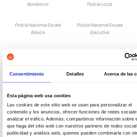
Bomberos
Policía Local
Policía Nacional Escala
Policía Nacional Escala
Básica
Ejecutiva
Guardia Civil
Tropa y Marinería
Consentimiento
Detalles
Acerca de las 
Vigilancia Aduanera
Instituciones
Penitenciarias
Esta página web usa cookies
Oposiciones de Justicia
Auxilio Judicial
Las cookies de este sitio web se usan para personalizar el
contenido y los anuncios, ofrecer funciones de redes sociale
analizar el tráfico. Además, compartimos información sobre 
Tramitación Procesal
Gestión Procesal
que haga del sitio web con nuestros partners de redes social
publicidad y análisis web, quienes pueden combinarla con ot