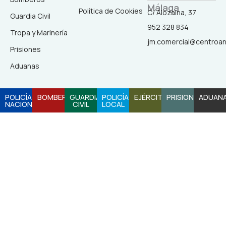
Málaga
b
a
o
u
Política de Cookies
C/ Alozaina, 37
Guardia Civil
952 328 834
Tropa y Marinería
o
g
k
b
jm.comercial@centroa
Prisiones
o
r
e
Aduanas
k
a
POLICÍA
BOMBEROS
GUARDIA
POLICÍA
EJÉRCITO
PRISIONES
ADUAN
NACIONAL
CIVIL
LOCAL
-
m
f