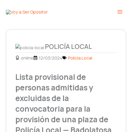
Ir
Main
al
Men
contenido
POLICÍA LOCAL
online
12/03/2024
Policía Local
Lista provisional de
personas admitidas y
excluidas de la
convocatoria para la
provisión de una plaza de
Policía Local — Badolatosa,