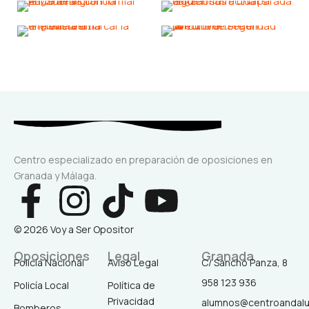
Centro especializado en preparación de oposiciones en
Granada y Málaga.
F
I
T
Y
a
n
i
o
© 2026 Voy a Ser Opositor
c
s
k
u
Oposiciones
Legal
Granada
Policía Nacional
Aviso Legal
C/ Sancho Panza, 8
958 123 936
Policía Local
Política de
e
t
t
t
Privacidad
alumnos@centroandal
Bomberos