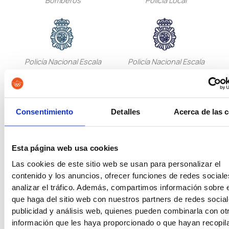
Bomberos
Policía Local
Policía Nacional Escala
Policía Nacional Escala
Básica
Ejecutiva
Guardia Civil
Tropa y Marinería
Consentimiento
Detalles
Acerca de las 
Vigilancia Aduanera
Instituciones
Esta página web usa cookies
Penitenciarias
Las cookies de este sitio web se usan para personalizar el
contenido y los anuncios, ofrecer funciones de redes sociale
analizar el tráfico. Además, compartimos información sobre 
Oposiciones de Justicia
Auxilio Judicial
que haga del sitio web con nuestros partners de redes social
publicidad y análisis web, quienes pueden combinarla con ot
información que les haya proporcionado o que hayan recopil