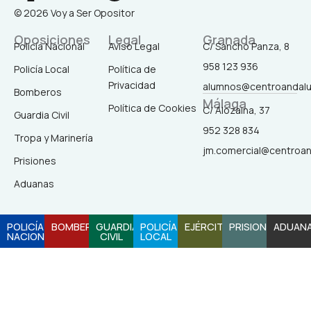
a
n
i
o
© 2026 Voy a Ser Opositor
c
s
k
u
Oposiciones
Legal
Granada
Policía Nacional
Aviso Legal
C/ Sancho Panza, 8
958 123 936
Policía Local
Política de
e
t
t
t
Privacidad
alumnos@centroandal
Bomberos
Málaga
b
a
o
u
Política de Cookies
C/ Alozaina, 37
Guardia Civil
952 328 834
Tropa y Marinería
o
g
k
b
jm.comercial@centroa
Prisiones
o
r
e
Aduanas
k
a
POLICÍA
BOMBEROS
GUARDIA
POLICÍA
EJÉRCITO
PRISIONES
ADUAN
NACIONAL
CIVIL
LOCAL
-
m
f