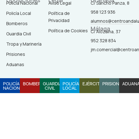
Oposiciones
Legal
Granada
b
a
o
u
Policía Nacional
Aviso Legal
C/ Sancho Panza, 8
o
g
k
b
958 123 936
o
r
e
Policía Local
Política de
k
a
Privacidad
alumnos@centroandal
-
m
Bomberos
Málaga
f
Política de Cookies
C/ Alozaina, 37
Guardia Civil
952 328 834
Tropa y Marinería
jm.comercial@centroa
Prisiones
Aduanas
POLICÍA
BOMBEROS
GUARDIA
POLICÍA
EJÉRCITO
PRISIONES
ADUAN
NACIONAL
CIVIL
LOCAL