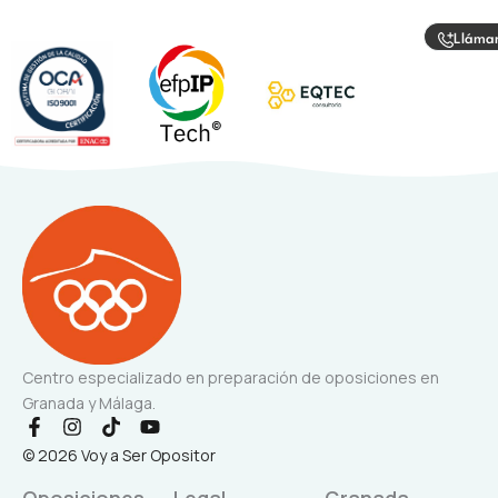
Lláma
Centro especializado en preparación de oposiciones en
Granada y Málaga.
F
I
T
Y
a
n
i
o
© 2026 Voy a Ser Opositor
c
s
k
u
e
t
t
t