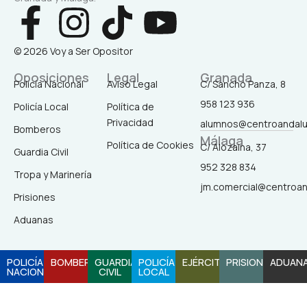
F
I
T
Y
a
n
i
o
© 2026 Voy a Ser Opositor
c
s
k
u
Oposiciones
Legal
Granada
Policía Nacional
Aviso Legal
C/ Sancho Panza, 8
958 123 936
Policía Local
Política de
e
t
t
t
Privacidad
alumnos@centroandal
Bomberos
Málaga
b
a
o
u
Política de Cookies
C/ Alozaina, 37
Guardia Civil
952 328 834
Tropa y Marinería
o
g
k
b
jm.comercial@centroa
Prisiones
o
r
e
Aduanas
k
a
POLICÍA
BOMBEROS
GUARDIA
POLICÍA
EJÉRCITO
PRISIONES
ADUAN
NACIONAL
CIVIL
LOCAL
-
m