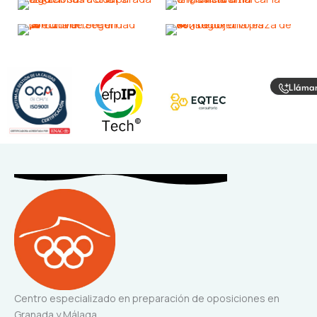
Lláma
Centro especializado en preparación de oposiciones en
Granada y Málaga.