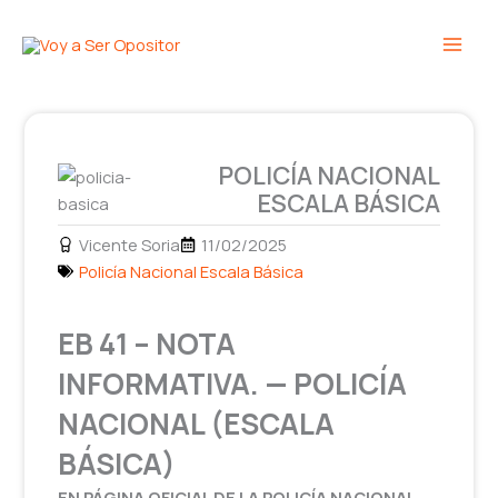
Ir
Main
al
Men
contenido
POLICÍA NACIONAL
ESCALA BÁSICA
Vicente Soria
11/02/2025
Policía Nacional Escala Básica
EB 41 – NOTA
INFORMATIVA. — POLICÍA
NACIONAL (ESCALA
BÁSICA)
EN PÁGINA OFICIAL DE LA POLICÍA NACIONAL