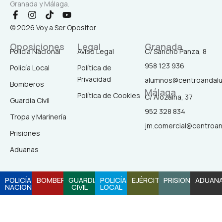
Granada y Málaga.
F
I
T
Y
a
n
i
o
© 2026 Voy a Ser Opositor
c
s
k
u
e
t
t
t
Oposiciones
Legal
Granada
b
a
o
u
Policía Nacional
Aviso Legal
C/ Sancho Panza, 8
o
g
k
b
958 123 936
o
r
e
Policía Local
Política de
k
a
Privacidad
alumnos@centroandal
-
m
Bomberos
Málaga
f
Política de Cookies
C/ Alozaina, 37
Guardia Civil
952 328 834
Tropa y Marinería
jm.comercial@centroa
Prisiones
Aduanas
POLICÍA
BOMBEROS
GUARDIA
POLICÍA
EJÉRCITO
PRISIONES
ADUAN
NACIONAL
CIVIL
LOCAL