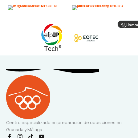
Lláma
Centro especializado en preparación de oposiciones en
Granada y Málaga.
F
I
T
Y