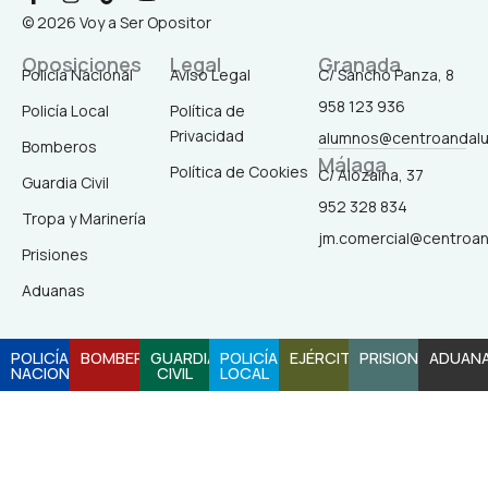
a
n
i
o
© 2026 Voy a Ser Opositor
c
s
k
u
e
t
t
t
Oposiciones
Legal
Granada
b
a
o
u
Policía Nacional
Aviso Legal
C/ Sancho Panza, 8
o
g
k
b
958 123 936
o
r
e
Policía Local
Política de
k
a
Privacidad
alumnos@centroandal
-
m
Bomberos
Málaga
f
Política de Cookies
C/ Alozaina, 37
Guardia Civil
952 328 834
Tropa y Marinería
jm.comercial@centroa
Prisiones
Aduanas
POLICÍA
BOMBEROS
GUARDIA
POLICÍA
EJÉRCITO
PRISIONES
ADUAN
NACIONAL
CIVIL
LOCAL