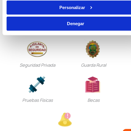
Personalizar
Denegar
Tramitación Procesal
Gestión Procesal
Seguridad Privada
Guarda Rural
Pruebas Físicas
Becas