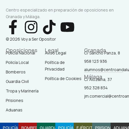
Centro especializado en preparación de oposiciones en
Granada y Málaga.
F
I
T
Y
a
n
i
o
© 2026 Voy a Ser Opositor
c
s
k
u
Oposiciones
Legal
Granada
Policía Nacional
Aviso Legal
C/ Sancho Panza, 8
958 123 936
Policía Local
Política de
e
t
t
t
Privacidad
alumnos@centroandal
Bomberos
Málaga
b
a
o
u
Política de Cookies
C/ Alozaina, 37
Guardia Civil
952 328 834
Tropa y Marinería
o
g
k
b
jm.comercial@centroa
Prisiones
o
r
e
Aduanas
k
a
POLICÍA
BOMBEROS
GUARDIA
POLICÍA
EJÉRCITO
PRISIONES
ADUAN