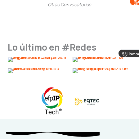
Otras Convocatorias
Lo último en #Redes
Lláma