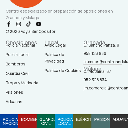
Centro especializado en preparación de oposiciones en
Granada y Málaga.
F
I
T
Y
a
n
i
o
© 2026 Voy a Ser Opositor
c
s
k
u
e
t
t
t
Oposiciones
Legal
Granada
b
a
o
u
Policía Nacional
Aviso Legal
C/ Sancho Panza, 8
o
g
k
b
958 123 936
o
r
e
Policía Local
Política de
k
a
Privacidad
alumnos@centroandal
-
m
Bomberos
Málaga
f
Política de Cookies
C/ Alozaina, 37
Guardia Civil
952 328 834
Tropa y Marinería
jm.comercial@centroa
Prisiones
Aduanas
POLICÍA
BOMBEROS
GUARDIA
POLICÍA
EJÉRCITO
PRISIONES
ADUAN
NACIONAL
CIVIL
LOCAL