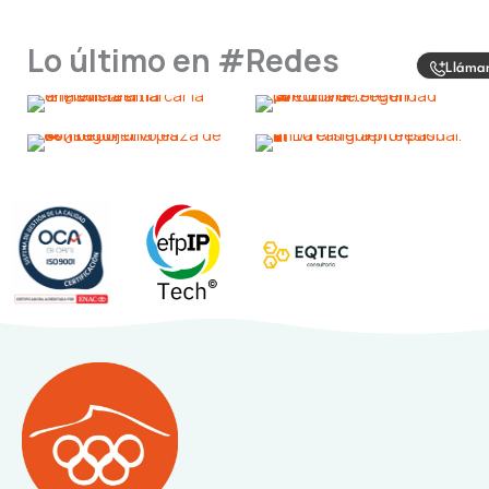
Lo último en #Redes
Lláma