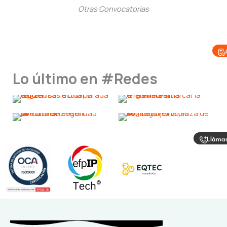
Otras Convocatorias
Lo último en #Redes
Lláma