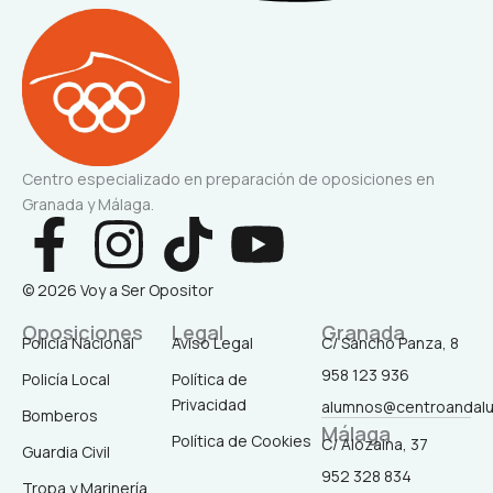
Centro especializado en preparación de oposiciones en
Granada y Málaga.
F
I
T
Y
a
n
i
o
© 2026 Voy a Ser Opositor
c
s
k
u
Oposiciones
Legal
Granada
Policía Nacional
Aviso Legal
C/ Sancho Panza, 8
958 123 936
Policía Local
Política de
e
t
t
t
Privacidad
alumnos@centroandal
Bomberos
Málaga
b
a
o
u
Política de Cookies
C/ Alozaina, 37
Guardia Civil
952 328 834
Tropa y Marinería