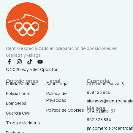
Centro especializado en preparación de oposiciones en
Granada y Málaga.
F
I
T
Y
a
n
i
o
© 2026 Voy a Ser Opositor
c
s
k
u
e
t
t
t
Oposiciones
Legal
Granada
b
a
o
u
Policía Nacional
Aviso Legal
C/ Sancho Panza, 8
o
g
k
b
958 123 936
o
r
e
Policía Local
Política de
k
a
Privacidad
alumnos@centroandal
-
m
Bomberos
Málaga
f
Política de Cookies
C/ Alozaina, 37
Guardia Civil
952 328 834
Tropa y Marinería
jm.comercial@centroa
Prisiones