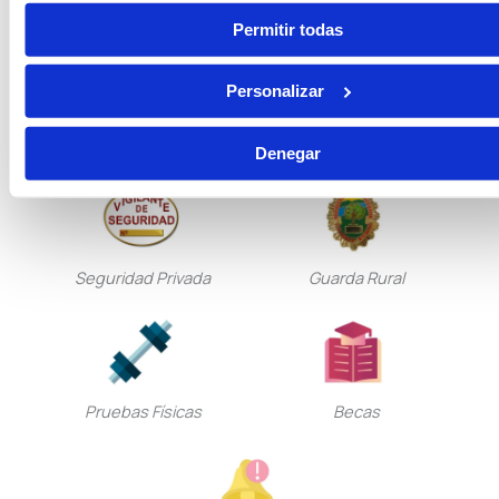
Permitir todas
Personalizar
Tramitación Procesal
Gestión Procesal
Denegar
Seguridad Privada
Guarda Rural
Pruebas Físicas
Becas