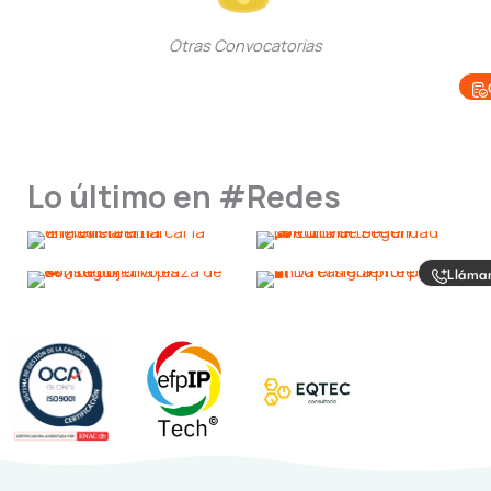
Otras Convocatorias
Lo último en #Redes
Lláma