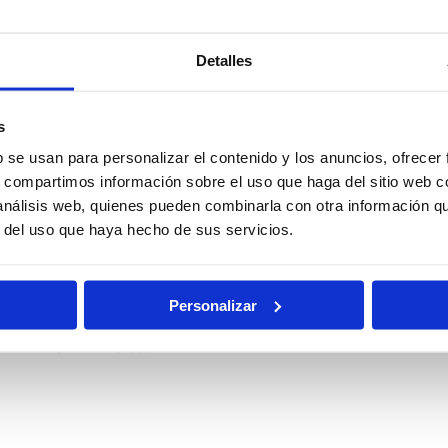
Detalles
Policía
Policía
l
Nacional
Nacional
s
Escala Básica
Escala
b se usan para personalizar el contenido y los anuncios, ofrecer
Ejecutiva
s, compartimos información sobre el uso que haga del sitio web 
 análisis web, quienes pueden combinarla con otra información q
nes
Oposiciones
r del uso que haya hecho de sus servicios.
Auxilio Judicial
rias
de Justicia
Personalizar
Pruebas
al
Becas
Físicas