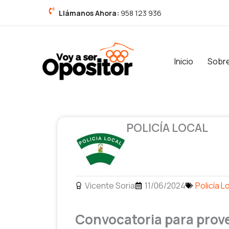
Ir
Llámanos Ahora:
958 123 936
al
contenido
Inicio
Sobr
POLICÍA LOCAL
Vicente Soria
11/06/2024
Policía L
Convocatoria para provee