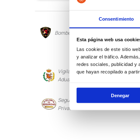
Consentimiento
Bomberos
Policía Loca
Esta página web usa cookie
Las cookies de este sitio we
y analizar el tráfico. Ademá
redes sociales, publicidad y
Vigilancia
Institucio
que hayan recopilado a parti
Aduanera
Penitencia
Denegar
Seguridad
Guarda Rur
Privada