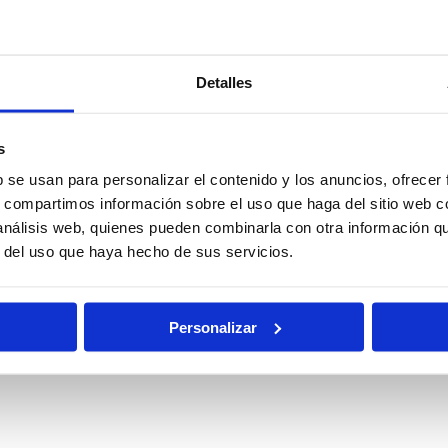
Policía
Policía
l
Detalles
Nacional
Nacional
Escala Básica
Escala
Ejecutiva
s
b se usan para personalizar el contenido y los anuncios, ofrecer
s, compartimos información sobre el uso que haga del sitio web 
nes
Oposiciones
Auxilio Judicial
 análisis web, quienes pueden combinarla con otra información q
rias
de Justicia
r del uso que haya hecho de sus servicios.
Pruebas
al
Becas
Físicas
Personalizar