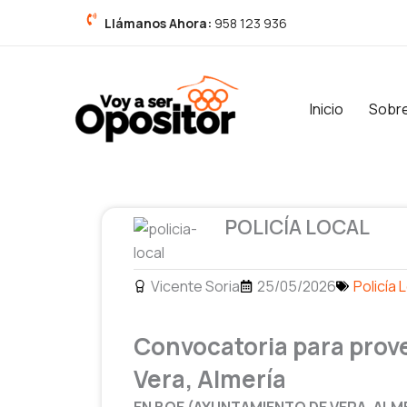
Ir
Llámanos Ahora:
958 123 936
al
contenido
Inicio
Sobr
POLICÍA LOCAL
Vicente Soria
25/05/2026
Policía 
Convocatoria para provee
Vera, Almería