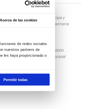
Tropa y
Guardia Civil
Acerca de las cookies
Marinería
 funciones de redes sociales
con nuestros partners de
Tramitación
Gestión
ue les haya proporcionado o
Procesal
Procesal
Otras
Convocatorias
Permitir todas