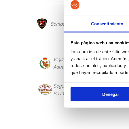
Bomberos
Policía Loca
Consentimiento
Esta página web usa cookie
Las cookies de este sitio we
y analizar el tráfico. Ademá
Vigilancia
Institucio
redes sociales, publicidad y
Aduanera
Penitencia
que hayan recopilado a parti
Seguridad
Guarda Rur
Privada
Denegar