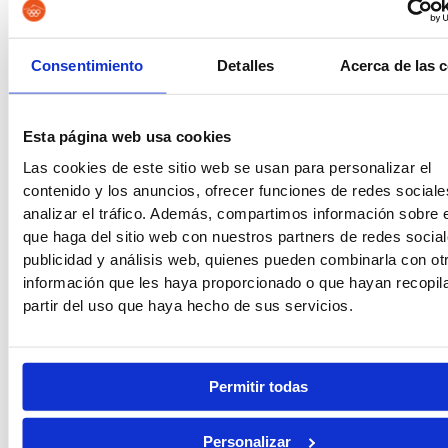
Guardia Civil
Tropa y Marinería
Consentimiento
Detalles
Acerca de las 
Esta página web usa cookies
Vigilancia Aduanera
Instituciones
Penitenciarias
Las cookies de este sitio web se usan para personalizar el
contenido y los anuncios, ofrecer funciones de redes sociale
analizar el tráfico. Además, compartimos información sobre 
que haga del sitio web con nuestros partners de redes social
publicidad y análisis web, quienes pueden combinarla con ot
información que les haya proporcionado o que hayan recopil
Oposiciones de Justicia
Auxilio Judicial
partir del uso que haya hecho de sus servicios.
Permitir todas
Tramitación Procesal
Gestión Procesal
Personalizar