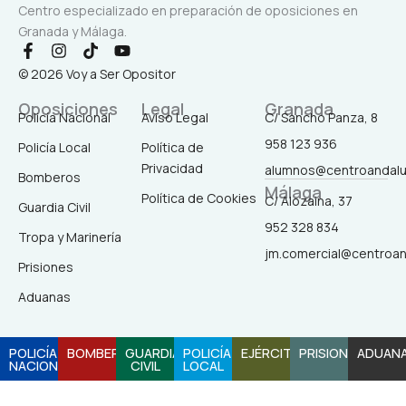
Centro especializado en preparación de oposiciones en
Granada y Málaga.
F
I
T
Y
a
n
i
o
© 2026 Voy a Ser Opositor
c
s
k
u
e
t
t
t
Oposiciones
Legal
Granada
b
a
o
u
Policía Nacional
Aviso Legal
C/ Sancho Panza, 8
o
g
k
b
958 123 936
o
r
e
Policía Local
Política de
k
a
Privacidad
alumnos@centroandal
-
m
Bomberos
Málaga
f
Política de Cookies
C/ Alozaina, 37
Guardia Civil
952 328 834
Tropa y Marinería
jm.comercial@centroa
Prisiones
Aduanas
POLICÍA
BOMBEROS
GUARDIA
POLICÍA
EJÉRCITO
PRISIONES
ADUAN
NACIONAL
CIVIL
LOCAL