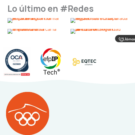
Lo último en #Redes
Lláma