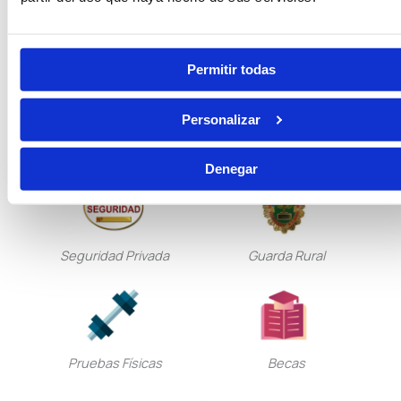
Oposiciones de Justicia
Auxilio Judicial
Permitir todas
Personalizar
Tramitación Procesal
Gestión Procesal
Denegar
Seguridad Privada
Guarda Rural
Pruebas Físicas
Becas