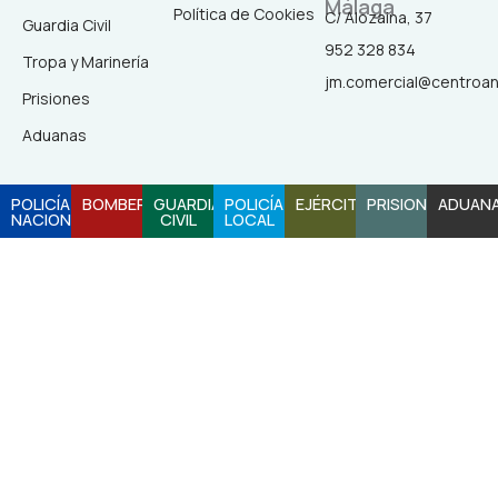
Málaga
b
a
o
u
Política de Cookies
C/ Alozaina, 37
Guardia Civil
952 328 834
Tropa y Marinería
o
g
k
b
jm.comercial@centroa
Prisiones
o
r
e
Aduanas
k
a
POLICÍA
BOMBEROS
GUARDIA
POLICÍA
EJÉRCITO
PRISIONES
ADUAN
NACIONAL
CIVIL
LOCAL
-
m
f