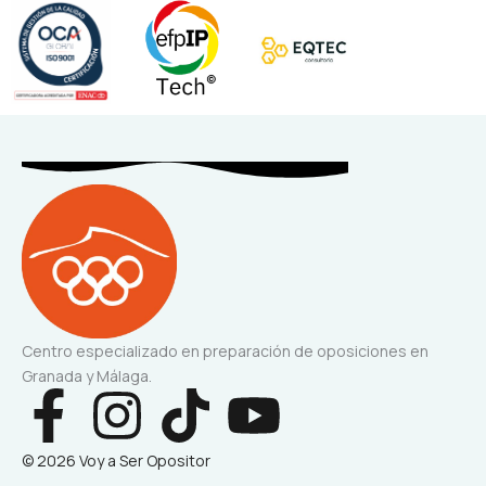
Centro especializado en preparación de oposiciones en
Granada y Málaga.
F
I
T
Y
a
n
i
o
© 2026 Voy a Ser Opositor