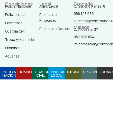
c
s
k
u
Oposiciones
Legal
Granada
Policía Nacional
Aviso Legal
C/ Sancho Panza, 8
958 123 936
Policía Local
Política de
e
t
t
t
Privacidad
alumnos@centroandal
Bomberos
Málaga
b
a
o
u
Política de Cookies
C/ Alozaina, 37
Guardia Civil
952 328 834
Tropa y Marinería
o
g
k
b
jm.comercial@centroa
Prisiones
o
r
e
Aduanas
k
a
POLICÍA
BOMBEROS
GUARDIA
POLICÍA
EJÉRCITO
PRISIONES
ADUAN
NACIONAL
CIVIL
LOCAL
-
m
f