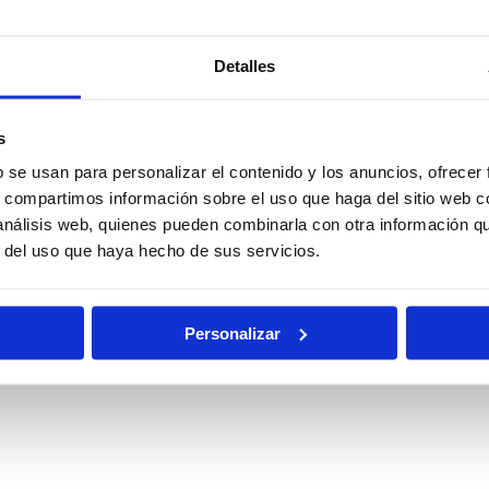
Detalles
Policía
Policía
l
Nacional
Nacional
s
Escala Básica
Escala
b se usan para personalizar el contenido y los anuncios, ofrecer
Ejecutiva
s, compartimos información sobre el uso que haga del sitio web 
 análisis web, quienes pueden combinarla con otra información q
nes
Oposiciones
r del uso que haya hecho de sus servicios.
Auxilio Judicial
rias
de Justicia
Personalizar
Pruebas
al
Becas
Físicas