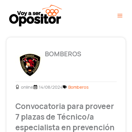
Ir
Main
al
Men
contenido
BOMBEROS
online
14/08/2024
Bomberos
Convocatoria para proveer
7 plazas de Técnico/a
especialista en prevención