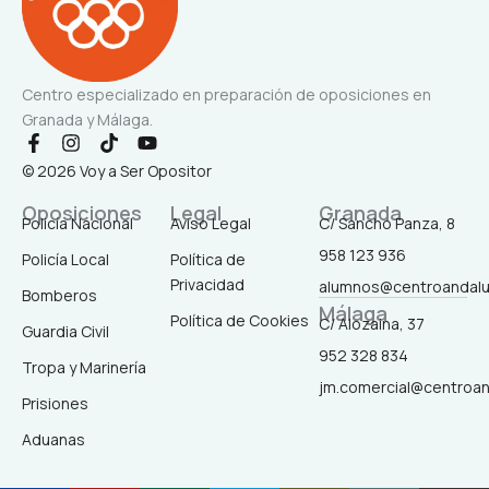
Centro especializado en preparación de oposiciones en
Granada y Málaga.
F
I
T
Y
a
n
i
o
© 2026 Voy a Ser Opositor
c
s
k
u
e
t
t
t
Oposiciones
Legal
Granada
b
a
o
u
Policía Nacional
Aviso Legal
C/ Sancho Panza, 8
o
g
k
b
958 123 936
o
r
e
Policía Local
Política de
k
a
Privacidad
alumnos@centroandal
-
m
Bomberos
Málaga
f
Política de Cookies
C/ Alozaina, 37
Guardia Civil
952 328 834
Tropa y Marinería
jm.comercial@centroa
Prisiones
Aduanas