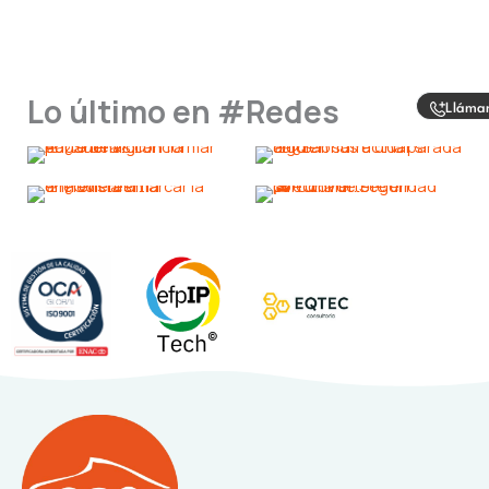
Lo último en #Redes
Lláma