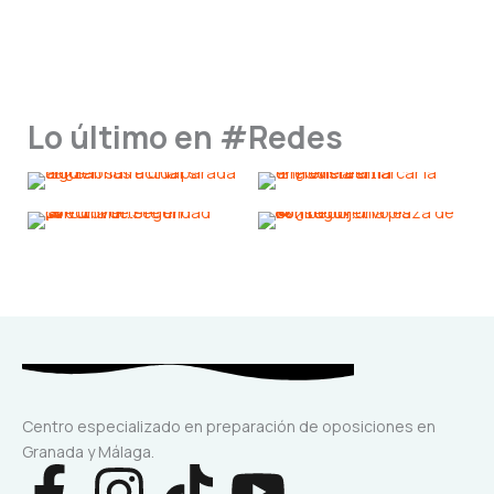
Lo último en #Redes
Centro especializado en preparación de oposiciones en
Granada y Málaga.
F
I
T
Y