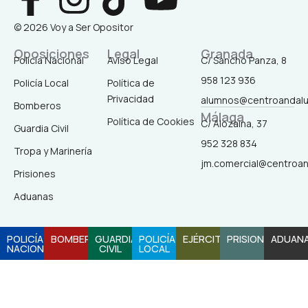
a
n
i
o
© 2026 Voy a Ser Opositor
c
s
k
u
Oposiciones
Legal
Granada
Policía Nacional
Aviso Legal
C/ Sancho Panza, 8
958 123 936
Policía Local
Política de
e
t
t
t
Privacidad
alumnos@centroandal
Bomberos
Málaga
b
a
o
u
Política de Cookies
C/ Alozaina, 37
Guardia Civil
952 328 834
Tropa y Marinería
o
g
k
b
jm.comercial@centroa
Prisiones
o
r
e
Aduanas
k
a
POLICÍA
BOMBEROS
GUARDIA
POLICÍA
EJÉRCITO
PRISIONES
ADUAN
NACIONAL
CIVIL
LOCAL
-
m
f