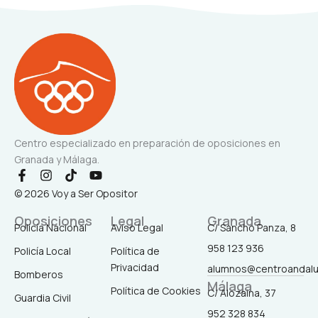
Centro especializado en preparación de oposiciones en
Granada y Málaga.
F
I
T
Y
a
n
i
o
© 2026 Voy a Ser Opositor
c
s
k
u
e
t
t
t
Oposiciones
Legal
Granada
b
a
o
u
Policía Nacional
Aviso Legal
C/ Sancho Panza, 8
o
g
k
b
958 123 936
o
r
e
Policía Local
Política de
k
a
Privacidad
alumnos@centroandal
-
m
Bomberos
Málaga
f
Política de Cookies
C/ Alozaina, 37
Guardia Civil
952 328 834