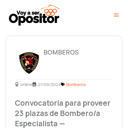
Ir
Main
al
Men
contenido
BOMBEROS
online
21/09/2024
Bomberos
Convocatoria para proveer
23 plazas de Bombero/a
Especialista —