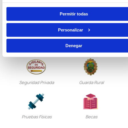
Oposiciones de Justicia
Auxilio Judicial
Permitir todas
Personalizar
Tramitación Procesal
Gestión Procesal
Denegar
Seguridad Privada
Guarda Rural
Pruebas Físicas
Becas