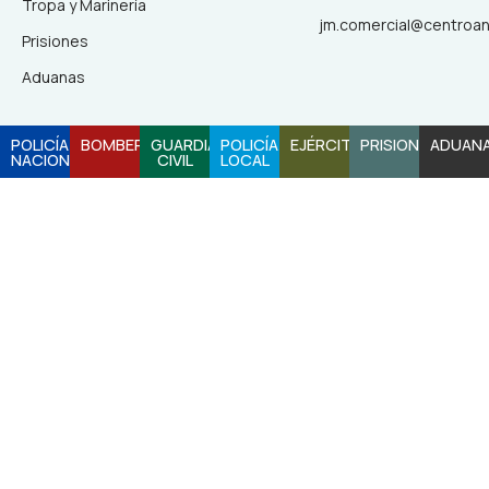
Tropa y Marinería
jm.comercial@centroa
Prisiones
Aduanas
POLICÍA
BOMBEROS
GUARDIA
POLICÍA
EJÉRCITO
PRISIONES
ADUAN
NACIONAL
CIVIL
LOCAL