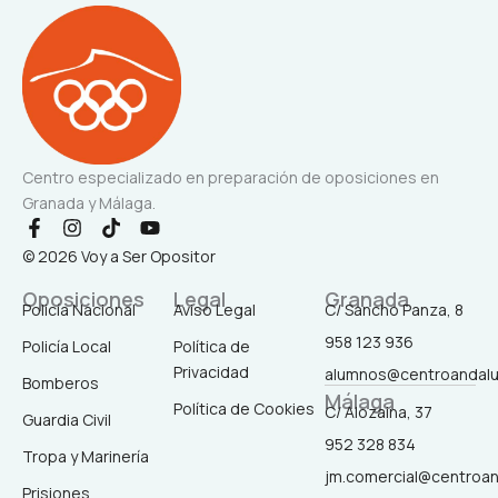
Centro especializado en preparación de oposiciones en
Granada y Málaga.
F
I
T
Y
a
n
i
o
© 2026 Voy a Ser Opositor
c
s
k
u
e
t
t
t
Oposiciones
Legal
Granada
b
a
o
u
Policía Nacional
Aviso Legal
C/ Sancho Panza, 8
o
g
k
b
958 123 936
o
r
e
Policía Local
Política de
k
a
Privacidad
alumnos@centroandal
-
m
Bomberos
Málaga
f
Política de Cookies
C/ Alozaina, 37
Guardia Civil
952 328 834
Tropa y Marinería
jm.comercial@centroa
Prisiones