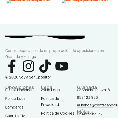
Centro especializado en preparación de oposiciones en
Granada y Málaga.
F
I
T
Y
a
n
i
o
© 2026 Voy a Ser Opositor
c
s
k
u
Oposiciones
Legal
Granada
Policía Nacional
Aviso Legal
C/ Sancho Panza, 8
958 123 936
Policía Local
Política de
e
t
t
t
Privacidad
alumnos@centroandal
Bomberos
Málaga
Política de Cookies
C/ Alozaina, 37
Guardia Civil