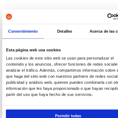
Bomberos
Policía Local
Consentimiento
Detalles
Acerca de las 
Policía Nacional Escala
Policía Nacional Escala
Básica
Ejecutiva
Esta página web usa cookies
Las cookies de este sitio web se usan para personalizar el
Guardia Civil
Tropa y Marinería
contenido y los anuncios, ofrecer funciones de redes sociale
analizar el tráfico. Además, compartimos información sobre 
que haga del sitio web con nuestros partners de redes social
Vigilancia Aduanera
Instituciones
publicidad y análisis web, quienes pueden combinarla con ot
Penitenciarias
información que les haya proporcionado o que hayan recopil
partir del uso que haya hecho de sus servicios.
Oposiciones de Justicia
Auxilio Judicial
Permitir todas