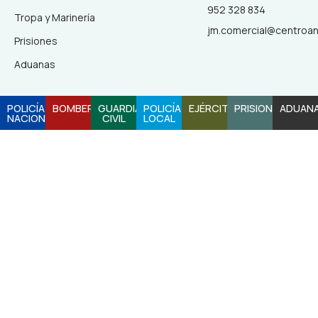
b
a
o
u
952 328 834
Tropa y Marinería
o
g
k
b
jm.comercial@centroa
Prisiones
o
r
e
Aduanas
k
a
POLICÍA
BOMBEROS
GUARDIA
POLICÍA
EJÉRCITO
PRISIONES
ADUAN
NACIONAL
CIVIL
LOCAL
-
m
f